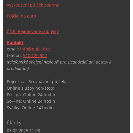
Vyzkoušení půjček zdarma
Půjčka na auto
ČNB: Regulované subjekty
Kontakt
email:
info@pujcek.cz
telefon:
910 120 922
(telefonické spojení neslouží pro sjednávání ani dotazy k
produktům)
Pujcek.cz - Srovnávání půjček:
Online služby non-stop:
Po—pá: Online 24 hodin
So—ne: Online 24 hodin
Svátky: Online 24 hodin
Články
03.02.2025 11:03