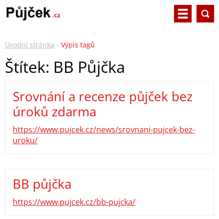
Úvodní stránka
Výpis tagů
Štítek: BB Půjčka
Srovnání a recenze půjček bez
úroků zdarma
https://www.pujcek.cz/news/srovnani-pujcek-bez-
uroku/
BB půjčka
https://www.pujcek.cz/bb-pujcka/