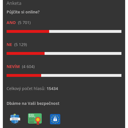
Anketa
Půjčíte si online?
ANO
(5 701)
NE
(5 129)
NEVÍM
(4 604)
Celkový počet hlasů:
15434
Dbáme na Vaši bezpečnost