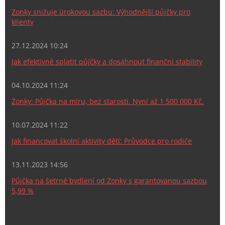
Zonky snižuje úrokovou sazbu: Výhodnější půjčky pro
klienty
27.12.2024 10:24
Jak efektivně splatit půjčky a dosáhnout finanční stability
04.10.2024 11:24
Zonky: Půjčka na míru, bez starostí. Nyní až 1 500 000 Kč.
10.07.2024 11:22
Jak financovat školní aktivity dětí: Průvodce pro rodiče
13.11.2023 14:56
Půjčka na šetrné bydlení od Zonky s garantovanou sazbou
5,99 %