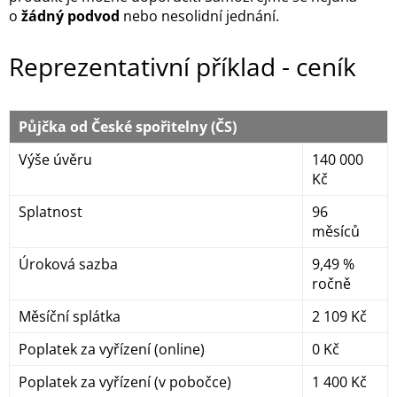
o
žádný podvod
nebo nesolidní jednání.
Reprezentativní příklad - ceník
Půjčka od České spořitelny (ČS)
Výše úvěru
140 000
Kč
Splatnost
96
měsíců
Úroková sazba
9,49 %
ročně
Měsíční splátka
2 109 Kč
Poplatek za vyřízení (online)
0 Kč
Poplatek za vyřízení (v pobočce)
1 400 Kč