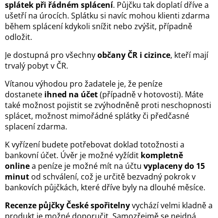
splátek při řádném splácení
. Půjčku tak doplatí dříve a
ušetří na úrocích. Splátku si navíc mohou klienti zdarma
během splácení kdykoli snížit nebo zvýšit, případně
odložit.
Je dostupná pro všechny
občany ČR i cizince
, kteří mají
trvalý pobyt v ČR.
Vítanou výhodou pro žadatele je, že peníze
dostanete
ihned na účet
(případně v hotovosti). Máte
také možnost pojistit se zvýhodněně proti neschopnosti
splácet, možnost mimořádné splátky či předčasné
splacení zdarma.
K vyřízení budete potřebovat doklad totožnosti a
bankovní účet. Úvěr je možné vyžídit
kompletně
online
a peníze je možné mít na účtu
vyplaceny do 15
minut
od schválení, což je určitě bezvadný pokrok v
bankovích půjčkách, které dříve byly na dlouhé měsíce.
Recenze půjčky České spořitelny
vychází velmi kladně a
produkt je možné doporučit. Samozřejmě se nejdná