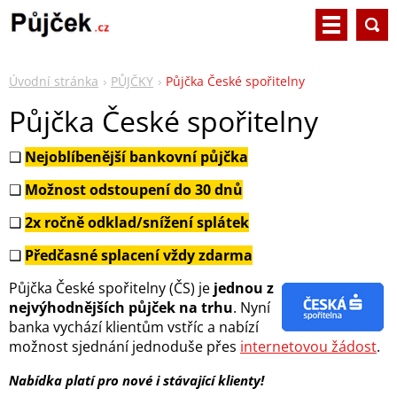
Úvodní stránka
PŮJČKY
Půjčka České spořitelny
Půjčka České spořitelny
❑
Nejoblíbenější bankovní půjčka
❑
Možnost odstoupení do 30 dnů
❑
2x ročně odklad/snížení splátek
❑
Předčasné splacení vždy zdarma
Půjčka České spořitelny (ČS) je
jednou z
nejvýhodnějších půjček na trhu
. Nyní
banka vychází klientům vstříc a nabízí
možnost sjednání jednoduše přes
internetovou žádost
.
Nabídka platí pro nové i stávající klienty!