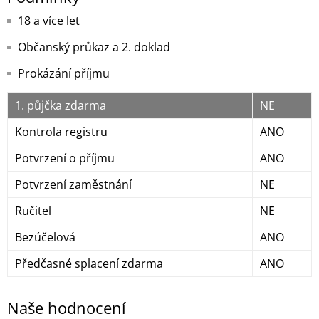
18 a více let
Občanský průkaz a 2. doklad
Prokázání příjmu
1. půjčka zdarma
NE
Kontrola registru
ANO
Potvrzení o příjmu
ANO
Potvrzení zaměstnání
NE
Ručitel
NE
Bezúčelová
ANO
Předčasné splacení zdarma
ANO
Naše hodnocení