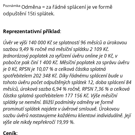
Poznámka
Odměna = za řádné splácení je ve formě
odpuštění 15ti splátek.
Reprezentativní příklad
:
Úvěr ve výši 140 000 Kč se splatností 96 měsíců a úrokovou
sazbou 9,49 % ročně má měsíční splátku 2 109 Kč.
Jednorázový poplatek za vyřízení úvěru online je 0 Kč, v
pobočce pak činí 1 400 Kč. Měsíční poplatek za správu úvěru
je 0 Kč, RPSN je 10,07 % a celková částka splatná
spotřebitelem 202 348 Kč. Díky řádnému splácení bude u
tohoto úvěru počet odpuštěných splátek 12, doba splácení 84
měsíců, úroková sazba 6,94 % ročně, RPSN 7,36 % a celková
částka splatná spotřebitelem 177 156 Kč. Výše měsíční
splátky se nemění. Bližší podmínky odměny ve formě
prominutí splátek najdete v úvěrové smlouvě. Úrokovou
sazbu úvěrů nastavujeme každému klientovi individuálně. Její
výše ale nikdy nepřekročí 19,99 %.
Ceník
: