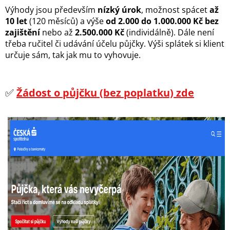
Výhody jsou především
nízký úrok
, možnost spácet
až
10 let
(120 měsíců) a výše
od 2.000 do 1.000.000 Kč
bez
zajištění
nebo až
2.500.000 Kč
(individálně). Dále není
třeba ručitel či udávání účelu půjčky. Výši splátek si klient
určuje sám, tak jak mu to vyhovuje.
✅
Žádost o půjčku (bez poplatku) zde