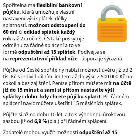
Spořitelna má
flexibilní bankovní
půjčku
, která umožňuje vlastní
nastavení výši splátek, délky
splatnosti.
možnost odstoupení do
60 dní
či
odklad splátek každý
rok
(až 2x ročně). ČS také poskytuje
odměnu za řádné splácení a to ve
formě
odpuštění až 15 splátek
. Podívejte se
na
reprezentativní příklad níže
- úspora je výrazná.
Půjčka od České spořitelny nabízí možnost úvěru již od 2
tis. Kč s individuálním limitem až do výše 2 500 000 Kč na
cokoli a bez zajištění. Peníze přitom můžete mít
na účtě
již do 15 minut a sami si přitom nastavíte výši
splátky i dobu, kdy chcete půjčku splatit
. Při řádném
splácení navíc můžete ušetřit i 15 měsíčních splátek.
Půjčte si až na dobu 10 let, a to s výhodnou úrokovou
sazbou již od
6,9 %
(p.a.) při řádném splácení.
Žadatelé mohou využít možnosti
odpuštění až 15