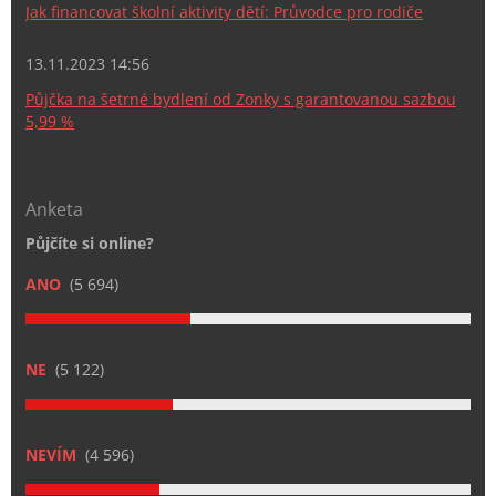
Jak financovat školní aktivity dětí: Průvodce pro rodiče
13.11.2023 14:56
Půjčka na šetrné bydlení od Zonky s garantovanou sazbou
5,99 %
Anketa
Půjčíte si online?
ANO
(5 694)
NE
(5 122)
NEVÍM
(4 596)