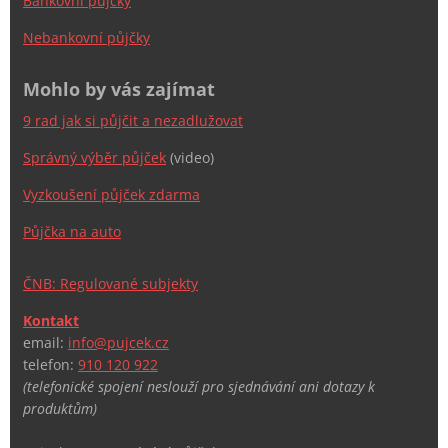
Bankovní půjčky
Nebankovní půjčky
Mohlo by vás zajímat
9 rad jak si půjčit a nezadlužovat
Správný výběr půjček
(video)
Vyzkoušení půjček zdarma
Půjčka na auto
ČNB: Regulované subjekty
Kontakt
email:
info@pujcek.cz
telefon:
910 120 922
(telefonické spojení neslouží pro sjednávání ani dotazy k
produktům)