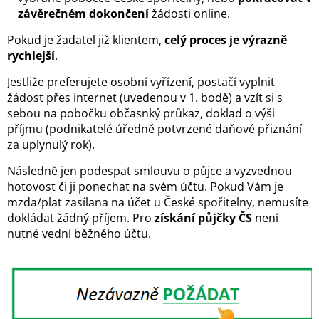
závěrečném dokončení
žádosti online.
Pokud je žadatel již klientem,
celý proces je výrazně
rychlejší
.
Jestliže preferujete osobní vyřízení, postačí vyplnit
žádost přes internet (uvedenou v 1. bodě) a vzít si s
sebou na pobočku občasnký průkaz, doklad o výši
příjmu (podnikatelé úředně potvrzené daňové přiznání
za uplynulý rok).
Následně jen podespat smlouvu o půjce a vyzvednou
hotovost či ji ponechat na svém účtu. Pokud Vám je
mzda/plat zasílana na účet u České spořitelny, nemusíte
dokládat žádný příjem. Pro
získání půjčky ČS
není
nutné vední běžného účtu.