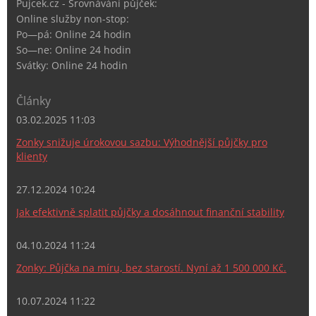
Pujcek.cz - Srovnávání půjček:
Online služby non-stop:
Po—pá: Online 24 hodin
So—ne: Online 24 hodin
Svátky: Online 24 hodin
Články
03.02.2025 11:03
Zonky snižuje úrokovou sazbu: Výhodnější půjčky pro
klienty
27.12.2024 10:24
Jak efektivně splatit půjčky a dosáhnout finanční stability
04.10.2024 11:24
Zonky: Půjčka na míru, bez starostí. Nyní až 1 500 000 Kč.
10.07.2024 11:22