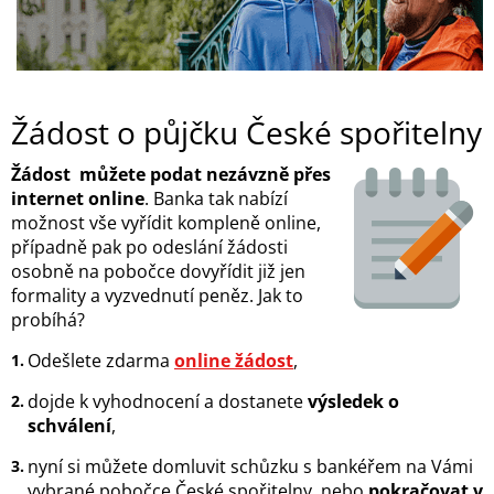
Žádost o půjčku České spořitelny
Žádost můžete podat nezávzně přes
internet online
. Banka tak nabízí
možnost vše vyřídit kompleně online,
případně pak po odeslání žádosti
osobně na pobočce dovyřídit již jen
formality a vyzvednutí peněz. Jak to
probíhá?
Odešlete zdarma
online žádost
,
dojde k vyhodnocení a dostanete
výsledek o
schválení
,
nyní si můžete domluvit schůzku s bankéřem na Vámi
vybrané pobočce České spořitelny, nebo
pokračovat v