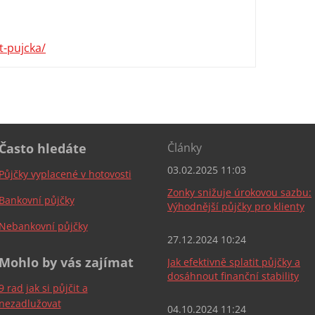
t-pujcka/
Často hledáte
Články
03.02.2025 11:03
Půjčky vyplacené v hotovosti
Zonky snižuje úrokovou sazbu:
Bankovní půjčky
Výhodnější půjčky pro klienty
Nebankovní půjčky
27.12.2024 10:24
Mohlo by vás zajímat
Jak efektivně splatit půjčky a
dosáhnout finanční stability
9 rad jak si půjčit a
nezadlužovat
04.10.2024 11:24