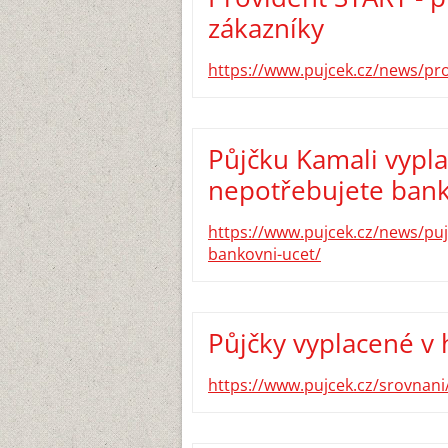
zákazníky
https://www.pujcek.cz/news/pro
Půjčku Kamali vypla
nepotřebujete bank
https://www.pujcek.cz/news/puj
bankovni-ucet/
Půjčky vyplacené v 
https://www.pujcek.cz/srovnani