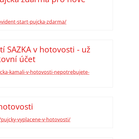
vident-start-pujcka-zdarma/
tí SAZKA v hotovosti - už
ovní účet
cka-kamali-v-hotovosti-nepotrebujete-
hotovosti
/pujcky-vyplacene-v-hotovosti/