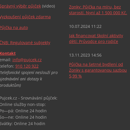
Správný výběr půjček
(video)
Zonky: Půjčka na míru, bez
starostí. Nyní až 1 500 000 Kč.
Vyzkoušení půjček zdarma
10.07.2024 11:22
Půjčka na auto
Jak financovat školní aktivity
dětí: Průvodce pro rodiče
ČNB: Regulované subjekty
Kontakt
13.11.2023 14:56
email:
info@pujcek.cz
Půjčka na šetrné bydlení od
telefon:
910 120 922
Zonky s garantovanou sazbou
(telefonické spojení neslouží pro
5,99 %
sjednávání ani dotazy k
produktům)
Pujcek.cz - Srovnávání půjček:
Online služby non-stop:
Po—pá: Online 24 hodin
So—ne: Online 24 hodin
Svátky: Online 24 hodin