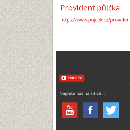
Provident půjčka
https://www.pujcek.cz/providen
Najdete nás na sítích...