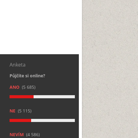
Anketa
Půjčíte si online?
ANO
(5 685)
NE
(5 115)
NEVÍM
(4 586)