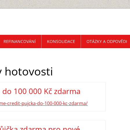
REFINANCOVÁNÍ
KONSOLIDACE
OTÁZKY A ODPOVĚDI
v hotovosti
 do 100 000 Kč zdarma
me-credit-pujcka-do-100-000-kc-zdarma/
půjčka zdarma pro nové