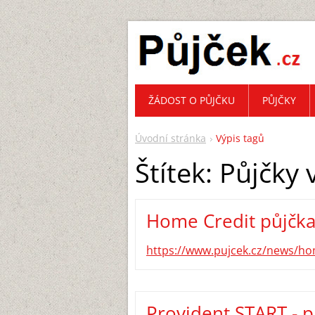
ŽÁDOST O PŮJČKU
PŮJČKY
Úvodní stránka
Výpis tagů
Štítek: Půjčky 
Home Credit půjčka
https://www.pujcek.cz/news/ho
Provident START - 