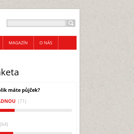
MAGAZÍN
O NÁS
keta
lik máte půjček?
ÁDNOU
(71)
(64)