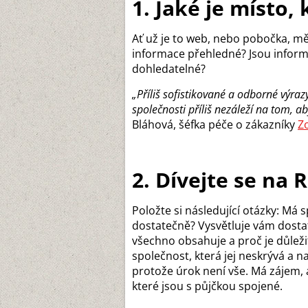
1. Jaké je místo, 
Ať už je to web, nebo pobočka, měj
informace přehledné? Jsou infor
dohledatelné?
„Příliš sofistikované a odborné výraz
společnosti příliš nezáleží na tom, a
Bláhová, šéfka péče o zákazníky
Z
2. Dívejte se na 
Položte si následující otázky: Má 
dostatečně? Vysvětluje vám dostat
všechno obsahuje a proč je důleži
společnost, která jej neskrývá a n
protože úrok není vše. Má zájem,
které jsou s půjčkou spojené.