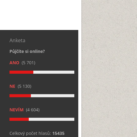
Anketa
Půjčíte si online?
ANO
(5 701)
NE
(5 130)
NEVÍM
(4 604)
Celkový počet hlasů:
15435