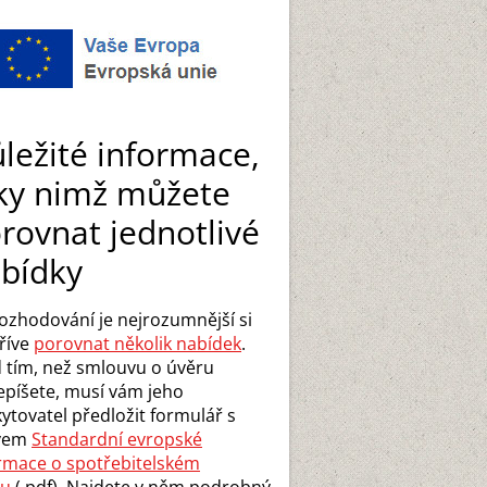
ležité informace,
ky nimž můžete
rovnat jednotlivé
bídky
rozhodování je nejrozumnější si
říve
porovnat několik nabídek
.
 tím, než smlouvu o úvěru
píšete, musí vám jeho
ytovatel předložit formulář s
vem
Standardní evropské
rmace o spotřebitelském