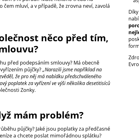
as
 o čem mluví, a v případě, že zrovna neví, zavolá
Díky
nabí
poro
nejl
polečnost něco před tím,
posk
smlouvu?
form
Zdro
lohu před podepsáním smlouvy? Má obecně
Evro
vyřízením půjčky?
„Narazili jsme například na
 dozvěděl, že pro něj má nabídku předschváleného
ý poplatek za vyřízení ve výši několika desetitisíců
lečnosti Zonky.
když mám problém?
růběhu půjčky? Jaké jsou poplatky za předčasné
eníze a chcete poslat mimořádnou splátku?