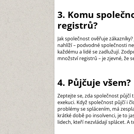
3. Komu společno
registrů?
Jak společnost ověřuje zákazníky? 
nahlíží – podvodné společnosti ne
každému a lidé se zadlužují. Zod
množství registrů – je zjevné, že 
4. Půjčuje všem?
Zeptejte se, zda společnost půjčí
exekuci. Když společnost půjčí i č
problémy se splácením, má zespl
krátké době po insolvenci, je to j
lidech, kteří nezvládají splácet. A