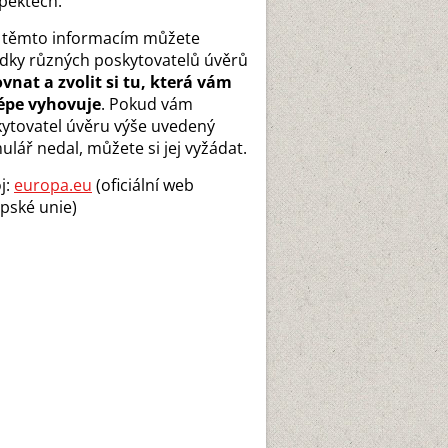
pektech.
 těmto informacím můžete
dky různých poskytovatelů úvěrů
vnat a zvolit si tu, která vám
épe vyhovuje
. Pokud vám
ytovatel úvěru výše uvedený
ulář nedal, můžete si jej vyžádat.
j:
europa.eu
(oficiální web
pské unie)