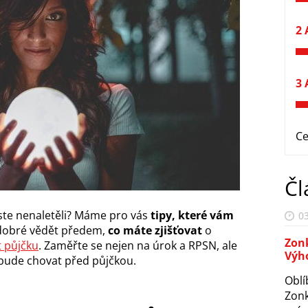
2 
3 
Ce
Čl
byste nenaletěli? Máme pro vás
tipy, které vám
03
 dobré vědět předem,
co máte zjišťovat
o
Zon
t půjčku
. Zaměřte se nejen na úrok a RPSN, ale
Výho
m bude chovat před půjčkou.
Oblí
Zonk