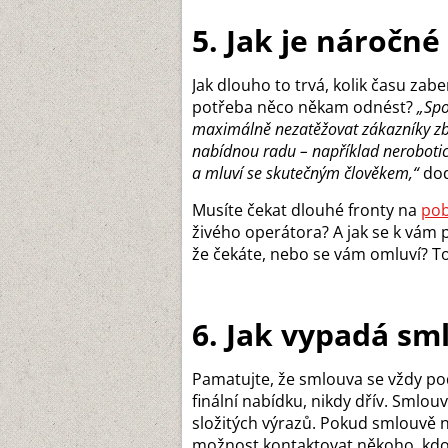
5. Jak je náročné
Jak dlouho to trvá, kolik času zabe
potřeba něco někam odnést?
„Spo
maximálně nezatěžovat zákazníky zb
nabídnou radu – například nerobotic
a mluví se skutečným člověkem,“
dod
Musíte čekat dlouhé fronty na
po
živého operátora? A jak se k vám 
že čekáte, nebo se vám omluví? To, 
6. Jak vypadá sml
Pamatujte, že smlouva se vždy po
finální nabídku, nikdy dřív. Sml
složitých výrazů. Pokud smlouvě 
možnost kontaktovat někoho, kdo