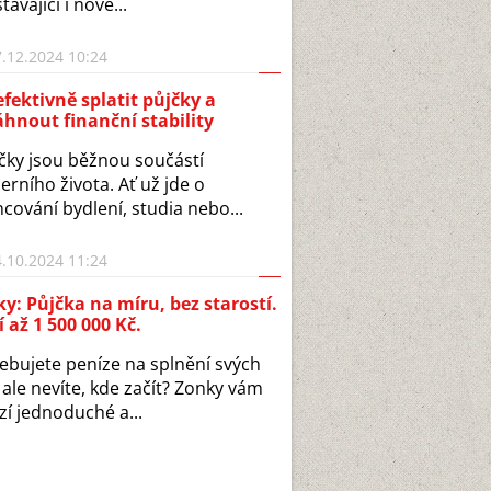
távající i nové...
.12.2024 10:24
efektivně splatit půjčky a
hnout finanční stability
ky jsou běžnou součástí
rního života. Ať už jde o
ncování bydlení, studia nebo...
.10.2024 11:24
y: Půjčka na míru, bez starostí.
 až 1 500 000 Kč.
ebujete peníze na splnění svých
 ale nevíte, kde začít? Zonky vám
zí jednoduché a...