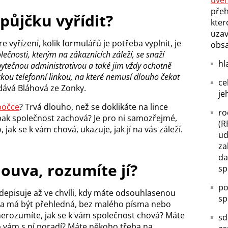
úvě
přeh
 půjčku vyřídit?
kter
uzav
re vyřízení, kolik formulářů je potřeba vyplnit, je
obsa
lečnosti, kterým na zákaznících záleží, se snaží
hl
ytečnou administrativou a také jim vždy ochotně
kou telefonní linkou, na které nemusí dlouho čekat
ce
ává Bláhová ze Zonky.
je
bočce
? Trvá dlouho, než se doklikáte na lince
ro
pak společnost zachová? Je pro ni samozřejmé,
(R
jak se k vám chová, ukazuje, jak jí na vás záleží.
ud
za
da
ouva, rozumíte jí?
sp
po
depisuje až ve chvíli, kdy máte odsouhlasenou
sp
ouva má být přehledná, bez malého písma nebo
nerozumíte, jak se k vám společnost chová? Máte
sd
 vám s ní poradí? Máte někoho třeba na