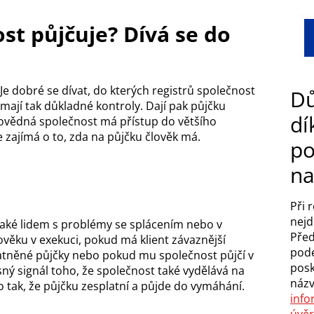
st půjčuje? Dívá se do
Je dobré se dívat, do kterých registrů společnost
Dů
mají tak důkladné kontroly. Dají pak půjčku
dí
povědná společnost má přístup do většího
se zajímá o to, zda na půjčku člověk má.
po
na
Při 
nejd
 také lidem s problémy se splácením nebo v
Před
lověku v exekuci, pokud má klient závaznější
pode
atněné půjčky nebo pokud mu společnost půjčí v
posk
asný signál toho, že společnost také vydělává na
náz
 to tak, že půjčku zesplatní a půjde do vymáhání.
info