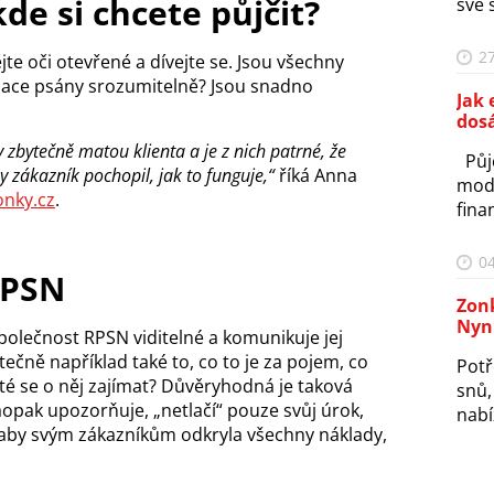
kde si chcete půjčit?
své s
27
te oči otevřené a dívejte se. Jsou všechny
mace psány srozumitelně? Jsou snadno
Jak 
dosá
y zbytečně matou klienta a je z nich patrné, že
Půjč
by zákazník pochopil, jak to funguje,“
říká Anna
mode
onky.cz
.
fina
04
RPSN
Zonk
Nyní
společnost RPSN viditelné a komunikuje jej
ečně například také to, co to je za pojem, co
Potř
té se o něj zajímat? Důvěryhodná je taková
snů,
aopak upozorňuje, „netlačí“ pouze svůj úrok,
nabí
 aby svým zákazníkům odkryla všechny náklady,