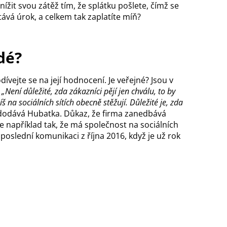
it svou zátěž tím, že splátku pošlete, čímž se
čítává úrok, a celkem tak zaplatíte míň?
idé?
odívejte se na její hodnocení. Je veřejné? Jsou v
?
„Není důležité, zda zákazníci pějí jen chválu, to by
píš na sociálních sítích obecně stěžují. Důležité je, zda
dodává Hubatka. Důkaz, že firma zanedbává
 například tak, že má společnost na sociálních
oslední komunikaci z října 2016, když je už rok