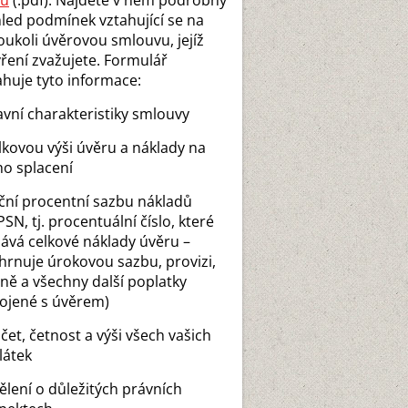
ru
(.pdf). Najdete v něm podrobný
led podmínek vztahující se na
oukoli úvěrovou smlouvu, jejíž
ření zvažujete. Formulář
huje tyto informace:
avní charakteristiky smlouvy
lkovou výši úvěru a náklady na
ho splacení
ční procentní sazbu nákladů
PSN, tj. procentuální číslo, které
ává celkové náklady úvěru –
hrnuje úrokovou sazbu, provizi,
ně a všechny další poplatky
ojené s úvěrem)
čet, četnost a výši všech vašich
látek
ělení o důležitých právních