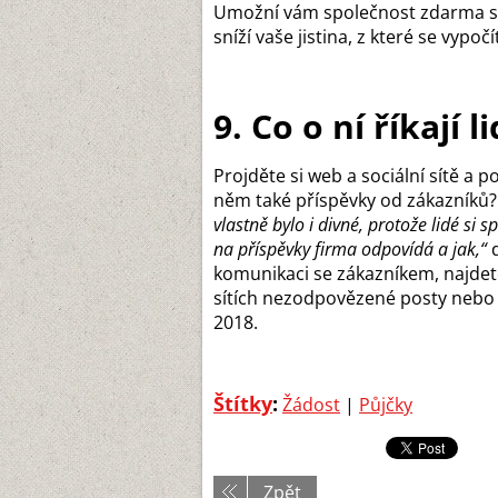
Umožní vám společnost zdarma sníž
sníží vaše jistina, z které se vypo
9. Co o ní říkají l
Projděte si web a sociální sítě a p
něm také příspěvky od zákazníků
vlastně bylo i divné, protože lidé si s
na příspěvky firma odpovídá a jak,“
komunikaci se zákazníkem, najdete
sítích nezodpovězené posty nebo p
2018.
Štítky
:
Žádost
|
Půjčky
Zpět