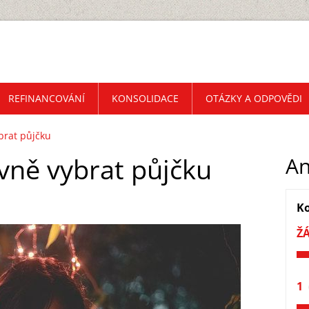
REFINANCOVÁNÍ
KONSOLIDACE
OTÁZKY A ODPOVĚDI
ybrat půjčku
ávně vybrat půjčku
An
Ko
Ž
1