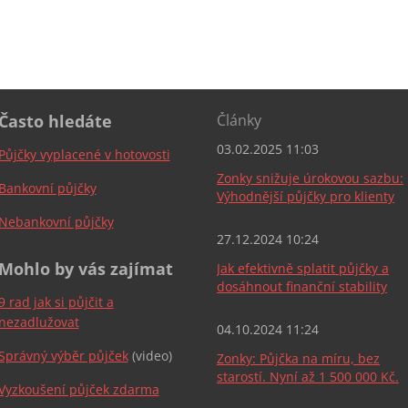
Často hledáte
Články
03.02.2025 11:03
Půjčky vyplacené v hotovosti
Zonky snižuje úrokovou sazbu:
Bankovní půjčky
Výhodnější půjčky pro klienty
Nebankovní půjčky
27.12.2024 10:24
Mohlo by vás zajímat
Jak efektivně splatit půjčky a
dosáhnout finanční stability
9 rad jak si půjčit a
nezadlužovat
04.10.2024 11:24
Správný výběr půjček
(video)
Zonky: Půjčka na míru, bez
starostí. Nyní až 1 500 000 Kč.
Vyzkoušení půjček zdarma