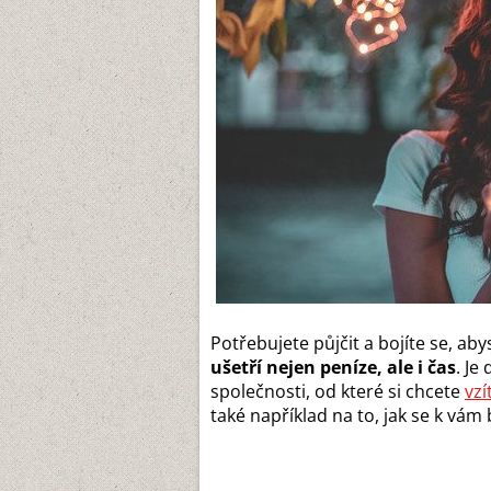
Potřebujete půjčit a bojíte se, a
ušetří nejen peníze, ale i čas
. Je
společnosti, od které si chcete
vzí
také například na to, jak se k vá