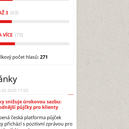
AŽ 3
(63)
A VÍCE
(73)
lkový počet hlasů:
271
ánky
.02.2025 11:03
ky snižuje úrokovou sazbu:
dnější půjčky pro klienty
bená česká platforma půjček
y přichází s pozitivní zprávou pro