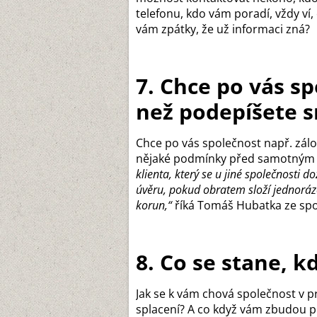
telefonu, kdo vám poradí, vždy ví,
vám zpátky, že už informaci zná?
7. Chce po vás s
než podepíšete 
Chce po vás společnost např. zá
nějaké podmínky před samotným 
klienta, který se u jiné společnosti
úvěru, pokud obratem složí jednorázov
korun,“
říká Tomáš Hubatka ze spo
8. Co se stane, 
Jak se k vám chová společnost v p
splacení? A co když vám zbudou p