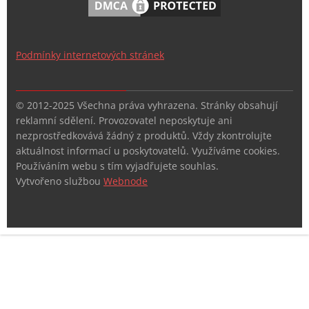
Podmínky internetových stránek
© 2012-2025 Všechna práva vyhrazena. Stránky obsahují
reklamní sdělení. Provozovatel neposkytuje ani
nezprostředkovává žádný z produktů. Vždy zkontrolujte
aktuálnost informací u poskytovatelů. Využíváme cookies.
Používáním webu s tím vyjadřujete souhlas.
Vytvořeno službou
Webnode