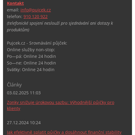
Kontakt
email:
info@pujcek.cz
telefon:
910 120 922
(telefonické spojení neslouží pro sjednávání ani dotazy k
produktům)
Pujcek.cz - Srovnávání půjček:
Online služby non-stop:
Po—pá: Online 24 hodin
So—ne: Online 24 hodin
Svátky: Online 24 hodin
Články
03.02.2025 11:03
Zonky snižuje úrokovou sazbu: Výhodnější půjčky pro
klienty
27.12.2024 10:24
Jak efektivně splatit půjčky a dosáhnout finanční stability