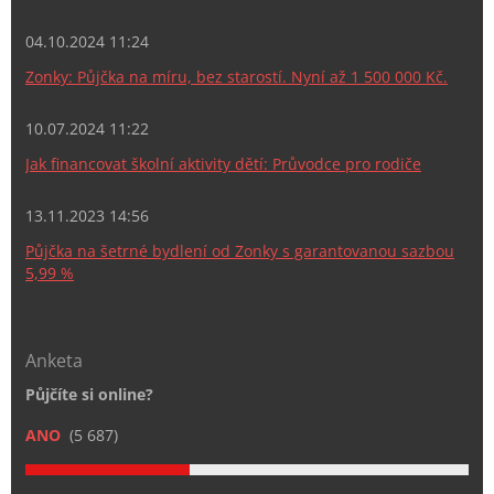
04.10.2024 11:24
Zonky: Půjčka na míru, bez starostí. Nyní až 1 500 000 Kč.
10.07.2024 11:22
Jak financovat školní aktivity dětí: Průvodce pro rodiče
13.11.2023 14:56
Půjčka na šetrné bydlení od Zonky s garantovanou sazbou
5,99 %
Anketa
Půjčíte si online?
ANO
(5 687)