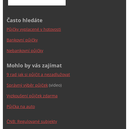
Často hledáte
Půjčky vyplacené v hotovosti
Bankovní půjčky
Nebankovní půjčky
Mohlo by vás zajímat
9 rad jak si půjčit a nezadlužovat
Správný výběr půjček
(video)
Vyzkoušení půjček zdarma
Půjčka na auto
ČNB: Regulované subjekty