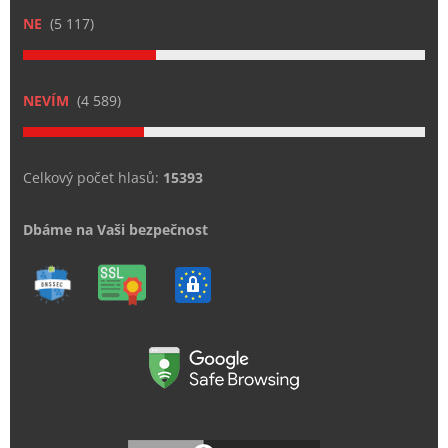
NE
(5 117)
NEVÍM
(4 589)
Celkový počet hlasů:
15393
Dbáme na Vaši bezpečnost